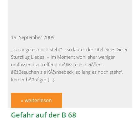
19. September 2009
…solange es noch steht“ – so lautet der Titel eines Geier
Sturzflug Liedes. – Im Moment wohl eher weniger
umfassend zutreffend mÃ¼sste es heiÃŸen –
â€žBesuchen sie KÃ¼nsebeck, so lang es noch steht“.
Immer hÃ¤ufiger […]
» weiterlesen
Gefahr auf der B 68