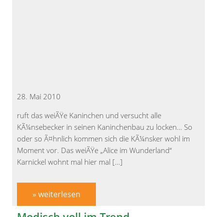
28. Mai 2010
ruft das weiÃŸe Kaninchen und versucht alle
KÃ¼nsebecker in seinen Kaninchenbau zu locken… So
oder so Ã¤hnlich kommen sich die KÃ¼nsker wohl im
Moment vor. Das weiÃŸe „Alice im Wunderland“
Karnickel wohnt mal hier mal […]
» weiterlesen
Modisch voll im Trend