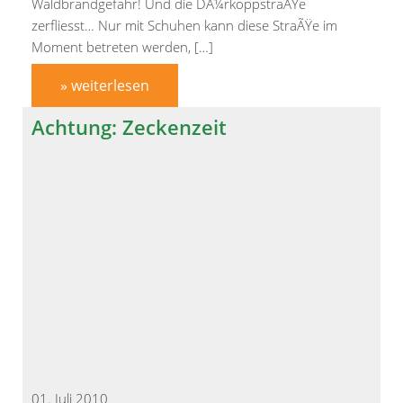
Waldbrandgefahr! Und die DÃ¼rkoppstraÃŸe
zerfliesst… Nur mit Schuhen kann diese StraÃŸe im
Moment betreten werden, […]
» weiterlesen
Achtung: Zeckenzeit
01. Juli 2010