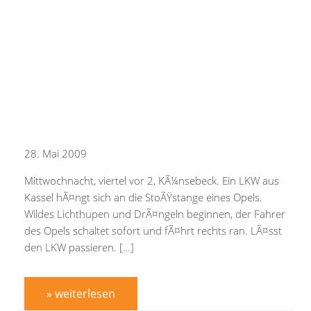
28. Mai 2009
Mittwochnacht, viertel vor 2, KÃ¼nsebeck. Ein LKW aus
Kassel hÃ¤ngt sich an die StoÃŸstange eines Opels.
Wildes Lichthupen und DrÃ¤ngeln beginnen, der Fahrer
des Opels schaltet sofort und fÃ¤hrt rechts ran. LÃ¤sst
den LKW passieren. […]
» weiterlesen