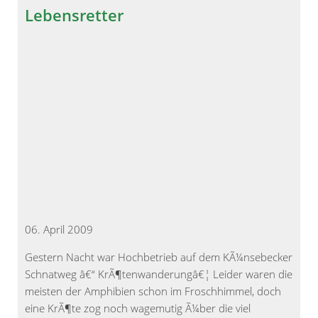
Lebensretter
06. April 2009
Gestern Nacht war Hochbetrieb auf dem KÃ¼nsebecker
Schnatweg â€“ KrÃ¶tenwanderungâ€¦ Leider waren die
meisten der Amphibien schon im Froschhimmel, doch
eine KrÃ¶te zog noch wagemutig Ã¼ber die viel