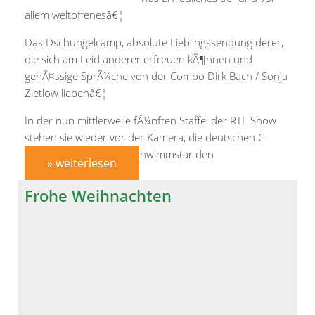
allem weltoffenesâ€¦
Das Dschungelcamp, absolute Lieblingssendung derer,
die sich am Leid anderer erfreuen kÃ¶nnen und
gehÃ¤ssige SprÃ¼che von der Combo Dirk Bach / Sonja
Zietlow liebenâ€¦
In der nun mittlerweile fÃ¼nften Staffel der RTL Show
stehen sie wieder vor der Kamera, die deutschen C-
Promis! Neben einem Schwimmstar den
» weiterlesen
Frohe Weihnachten