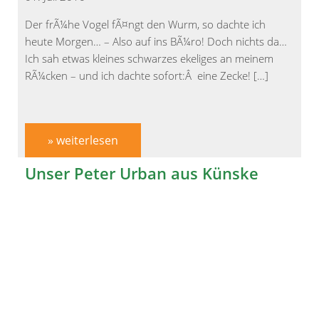
Der frÃ¼he Vogel fÃ¤ngt den Wurm, so dachte ich
heute Morgen… – Also auf ins BÃ¼ro! Doch nichts da…
Ich sah etwas kleines schwarzes ekeliges an meinem
RÃ¼cken – und ich dachte sofort:Â eine Zecke! […]
» weiterlesen
Unser Peter Urban aus Künske