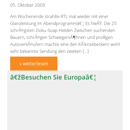
05. Oktober 2009
Am Wochenende strahlte RTL mal wieder mit einer
Glanzleistung im Abendprogrammâ€¦ Es hieÃŸ: Die 25
schrÃ¤gsten Doku-Soap-Helden Zwischen suchenden
Bauern, schrÃ¤gen SchwiegersÃ¶hnen und prolligen
AutoverkÃ¤ufern machte eine den KÃ¼nsebeckern wohl
sehr bekannte Sendung den zweiten […]
» weiterlesen
â€žBesuchen Sie Europaâ€¦