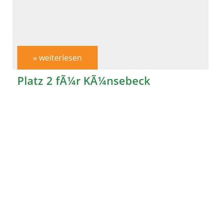
» weiterlesen
Platz 2 fÃ¼r KÃ¼nsebeck