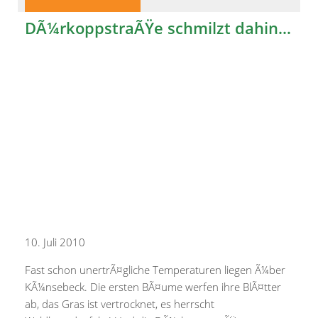
DÃ¼rkoppstraÃŸe schmilzt dahin…
10. Juli 2010
Fast schon unertrÃ¤gliche Temperaturen liegen Ã¼ber
KÃ¼nsebeck. Die ersten BÃ¤ume werfen ihre BlÃ¤tter
ab, das Gras ist vertrocknet, es herrscht