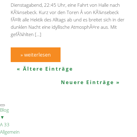
Dienstagabend, 22:45 Uhr, eine Fahrt von Halle nach
KÃ¼nsebeck. Kurz vor den Toren Â von KÃ¼nsebeck
fÃ¤llt alle Hektik des Alltags ab und es breitet sich in der
dunklen Nacht eine idyllische AtmosphÃ¤re aus. Mit
gefÃ¼hlten […]
» weiterlesen
« Ältere Einträge
Neuere Einträge »
Blog
▼
A 33
Allgemein