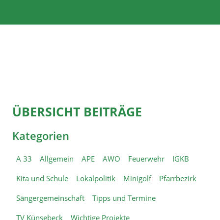
ÜBERSICHT BEITRÄGE
Kategorien
A 33
Allgemein
APE
AWO
Feuerwehr
IGKB
Kita und Schule
Lokalpolitik
Minigolf
Pfarrbezirk
Sängergemeinschaft
Tipps und Termine
TV Künsebeck
Wichtige Projekte