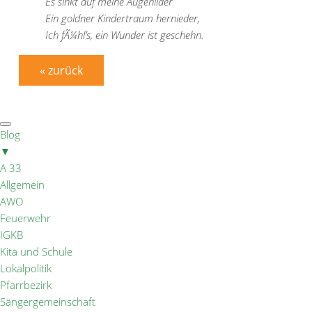
Es sinkt auf meine Augenlider
Ein goldner Kindertraum hernieder,
Ich fÃ¼hl’s, ein Wunder ist geschehn.
« zurück
Blog
▼
A 33
Allgemein
AWO
Feuerwehr
IGKB
Kita und Schule
Lokalpolitik
Pfarrbezirk
Sängergemeinschaft