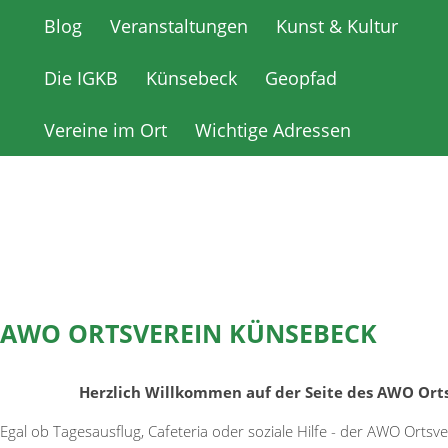
Blog
Blog
Veranstaltungen
Veranstaltungen
Kunst & Kultur
Kunst & Kultur
Die IGKB
Die IGKB
Künsebeck
Künsebeck
Geopfad
Geopfad
Vereine im Ort
Vereine im Ort
Wichtige Adressen
Wichtige Adressen
AWO ORTSVEREIN KÜNSEBECK
Herzlich Willkommen auf der Seite des AWO Ort
Egal ob Tagesausflug, Cafeteria oder soziale Hilfe - der AWO Ortsver