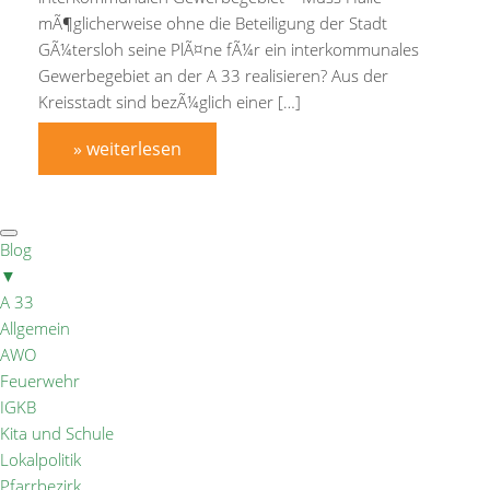
mÃ¶glicherweise ohne die Beteiligung der Stadt
GÃ¼tersloh seine PlÃ¤ne fÃ¼r ein interkommunales
Gewerbegebiet an der A 33 realisieren? Aus der
Kreisstadt sind bezÃ¼glich einer […]
» weiterlesen
Blog
▼
A 33
Allgemein
AWO
Feuerwehr
IGKB
Kita und Schule
Lokalpolitik
Pfarrbezirk