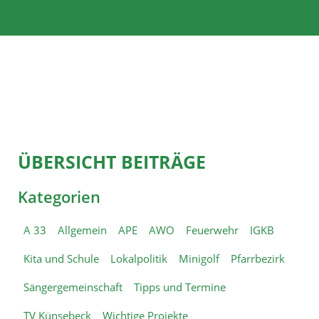
ÜBERSICHT BEITRÄGE
Kategorien
A 33
Allgemein
APE
AWO
Feuerwehr
IGKB
Kita und Schule
Lokalpolitik
Minigolf
Pfarrbezirk
Sängergemeinschaft
Tipps und Termine
TV Künsebeck
Wichtige Projekte