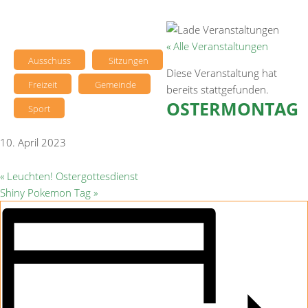
« Alle Veranstaltungen
Ausschuss
Sitzungen
Diese Veranstaltung hat
Freizeit
Gemeinde
bereits stattgefunden.
OSTERMONTAG
Sport
10. April 2023
«
Leuchten! Ostergottesdienst
Shiny Pokemon Tag
»