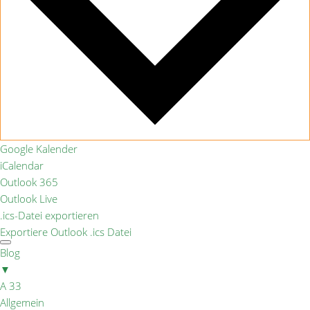
Google Kalender
iCalendar
Outlook 365
Outlook Live
.ics-Datei exportieren
Exportiere Outlook .ics Datei
Blog
▼
A 33
Allgemein