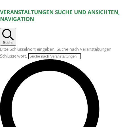
VERANSTALTUNGEN
VERANSTALTUNGEN SUCHE UND ANSICHTEN,
NAVIGATION
Suche
Bitte Schlüsselwort eingeben. Suche nach Veranstaltungen
Schlüsselwort.