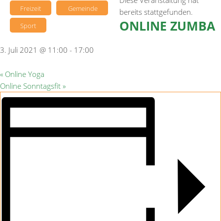
Diese Veranstaltung hat
Freizeit
Gemeinde
bereits stattgefunden.
ONLINE ZUMBA
Sport
3. Juli 2021 @ 11:00
-
17:00
«
Online Yoga
Online Sonntagsfit
»