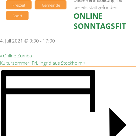
Diese Veranstaltung hat
Freizeit
Gemeinde
bereits stattgefunden.
ONLINE
Sport
SONNTAGSFIT
4. Juli 2021 @ 9:30
-
17:00
«
Online Zumba
Kultursommer: Frl. Ingrid aus Stockholm
»