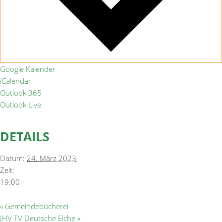
Google Kalender
iCalendar
Outlook 365
Outlook Live
DETAILS
Datum:
24. März 2023
Zeit:
19:00
«
Gemeindebücherei
JHV TV Deutsche Eiche
»