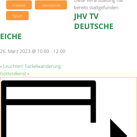
Diese Veranstaltung hat
Freizeit
Gemeinde
bereits stattgefunden.
JHV TV
Sport
DEUTSCHE
EICHE
26. März 2023 @ 10:00
-
12:00
«
Leuchten! Fackelwanderung
Gottesdienst
»