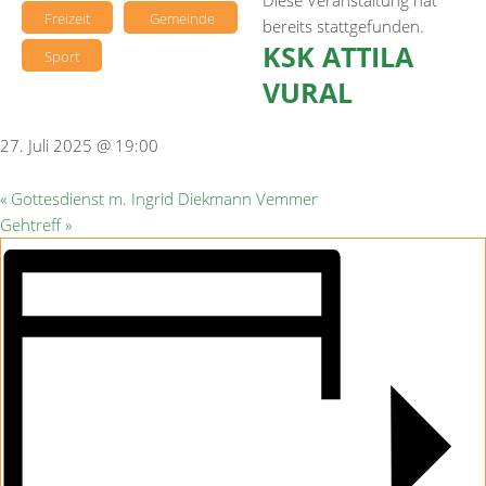
Diese Veranstaltung hat
Freizeit
Gemeinde
bereits stattgefunden.
KSK ATTILA
Sport
VURAL
27. Juli 2025 @ 19:00
«
Gottesdienst m. Ingrid Diekmann Vemmer
Gehtreff
»