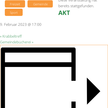
Diese Veranstaltung hat
Freizeit
Gemeinde
bereits stattgefunden.
AKT
Sport
9. Februar 2023 @ 17:00
«
Krabbeltreff
Gemeindebücherei
»