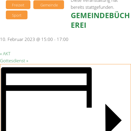
Diese Veranstaltung hat
Freizeit
Gemeinde
bereits stattgefunden.
GEMEINDEBÜCH
Sport
EREI
10. Februar 2023 @ 15:00
-
17:00
«
AKT
Gottesdienst
»