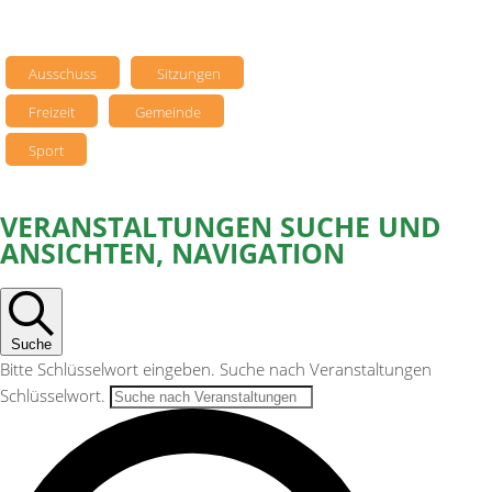
Ausschuss
Sitzungen
Freizeit
Gemeinde
Sport
VERANSTALTUNGEN SUCHE UND
VERANSTALTUNGEN
ANSICHTEN, NAVIGATION
FÜR
17.
JUNI
Suche
2026
Bitte Schlüsselwort eingeben. Suche nach Veranstaltungen
Schlüsselwort.