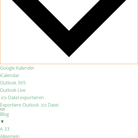
Google Kalender
iCalendar
Outlook 365
Outlook Live
.ics-Datei exportieren
Exportiere Outlook .ics Datei
Blog
▼
A 33
Allgemein