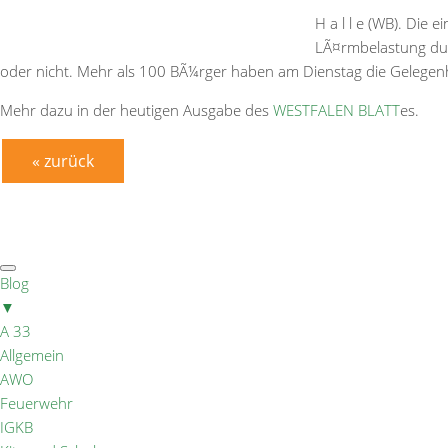
H a l l e (WB). Die
LÃ¤rmbelastung dur
oder nicht. Mehr als 100 BÃ¼rger haben am Dienstag die Gelegen
Mehr dazu in der heutigen Ausgabe des
WESTFALEN BLATT
es.
« zurück
Blog
▼
A 33
Allgemein
AWO
Feuerwehr
IGKB