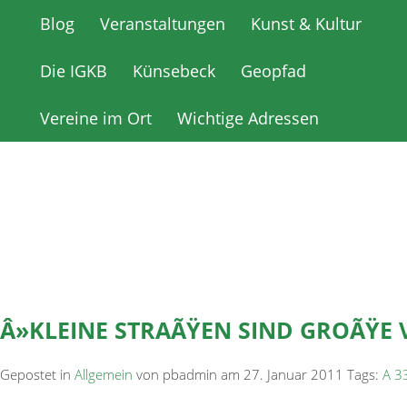
Blog
Blog
Veranstaltungen
Veranstaltungen
Kunst & Kultur
Kunst & Kultur
Die IGKB
Die IGKB
Künsebeck
Künsebeck
Geopfad
Geopfad
Vereine im Ort
Vereine im Ort
Wichtige Adressen
Wichtige Adressen
Â»KLEINE STRAÃŸEN SIND GROÃŸE 
Gepostet in
Allgemein
von pbadmin am 27. Januar 2011 Tags:
A 3