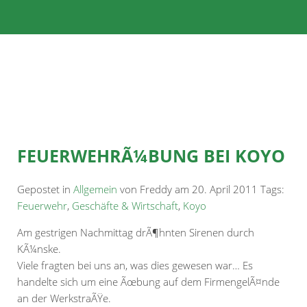
FEUERWEHRÃ¼BUNG BEI KOYO
Gepostet in
Allgemein
von Freddy am 20. April 2011 Tags:
Feuerwehr
,
Geschäfte & Wirtschaft
,
Koyo
Am gestrigen Nachmittag drÃ¶hnten Sirenen durch
KÃ¼nske.
Viele fragten bei uns an, was dies gewesen war… Es
handelte sich um eine Ãœbung auf dem FirmengelÃ¤nde
an der WerkstraÃŸe.