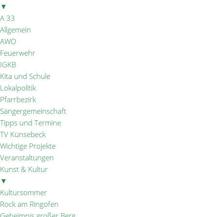
▼
A 33
Allgemein
AWO
Feuerwehr
IGKB
Kita und Schule
Lokalpolitik
Pfarrbezirk
Sängergemeinschaft
Tipps und Termine
TV Künsebeck
Wichtige Projekte
Veranstaltungen
Kunst & Kultur
▼
Kultursommer
Rock am Ringofen
Geheimnis großer Berg