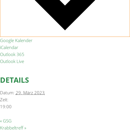
Google Kalender
iCalendar
Outlook 365
Outlook Live
DETAILS
Datum:
29. März 2023
Zeit:
19:00
«
GSG
Krabbeltreff
»