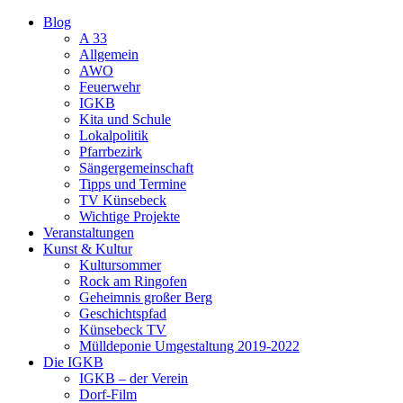
Blog
A 33
Allgemein
AWO
Feuerwehr
IGKB
Kita und Schule
Lokalpolitik
Pfarrbezirk
Sängergemeinschaft
Tipps und Termine
TV Künsebeck
Wichtige Projekte
Veranstaltungen
Kunst & Kultur
Kultursommer
Rock am Ringofen
Geheimnis großer Berg
Geschichtspfad
Künsebeck TV
Mülldeponie Umgestaltung 2019-2022
Die IGKB
IGKB – der Verein
Dorf-Film