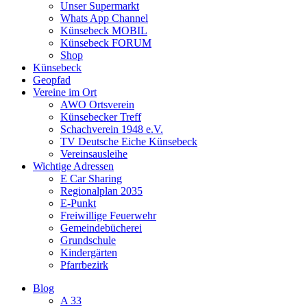
Unser Supermarkt
Whats App Channel
Künsebeck MOBIL
Künsebeck FORUM
Shop
Künsebeck
Geopfad
Vereine im Ort
AWO Ortsverein
Künsebecker Treff
Schachverein 1948 e.V.
TV Deutsche Eiche Künsebeck
Vereinsausleihe
Wichtige Adressen
E Car Sharing
Regionalplan 2035
E-Punkt
Freiwillige Feuerwehr
Gemeindebücherei
Grundschule
Kindergärten
Pfarrbezirk
Blog
A 33