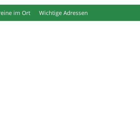
reine im Ort
Wichtige Adressen
reine im Ort
Wichtige Adressen