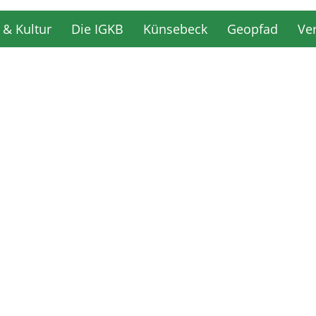
 & Kultur
Die IGKB
Künsebeck
Geopfad
Ve
 & Kultur
Die IGKB
Künsebeck
Geopfad
Ve