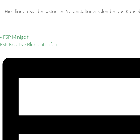
Hier finden Sie den aktuellen Veranstaltungskalender aus Kün
«
FSP Minigolf
FSP Kreative Blumentöpfe
»