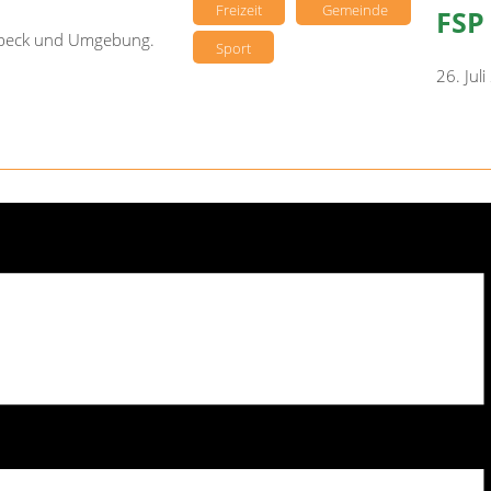
Freizeit
Gemeinde
FSP
sebeck und Umgebung.
Sport
26. Jul