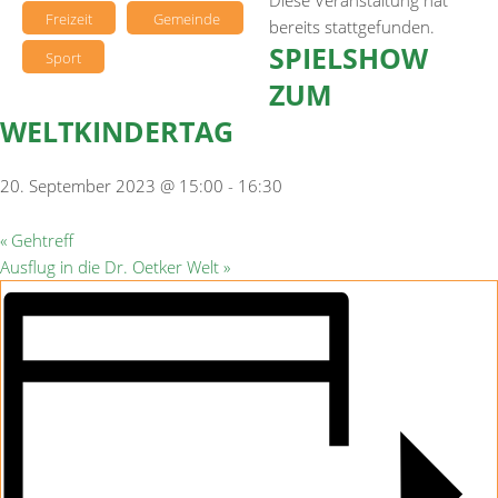
Diese Veranstaltung hat
Freizeit
Gemeinde
bereits stattgefunden.
SPIELSHOW
Sport
ZUM
WELTKINDERTAG
20. September 2023 @ 15:00
-
16:30
«
Gehtreff
Ausflug in die Dr. Oetker Welt
»