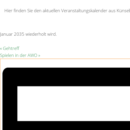
Hier finden Sie den aktuellen Veranstaltungskalender aus Kün
Januar 2035 wiederholt wird.
«
Gehtreff
Spielen in der AWO
»