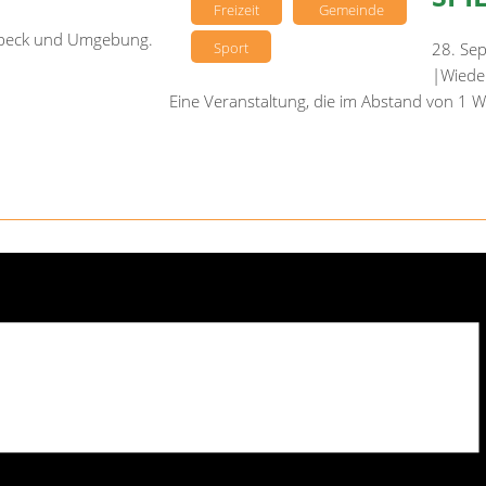
Freizeit
Gemeinde
sebeck und Umgebung.
Sport
28. Se
|
Wiede
Eine Veranstaltung, die im Abstand von 1 