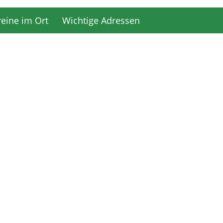
reine im Ort
Wichtige Adressen
reine im Ort
Wichtige Adressen