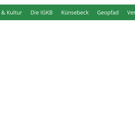
 & Kultur
Die IGKB
Künsebeck
Geopfad
Ve
 & Kultur
Die IGKB
Künsebeck
Geopfad
Ve