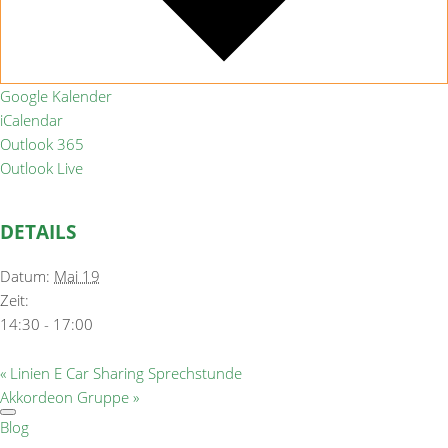
Google Kalender
iCalendar
Outlook 365
Outlook Live
DETAILS
Datum:
Mai 19
Zeit:
14:30 - 17:00
«
Linien E Car Sharing Sprechstunde
Akkordeon Gruppe
»
Blog