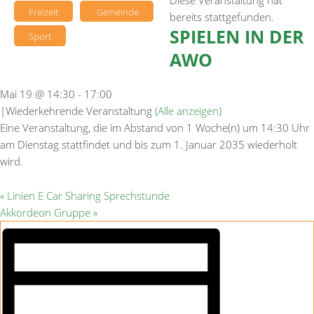
Diese Veranstaltung hat
Freizeit
Gemeinde
bereits stattgefunden.
SPIELEN IN DER
Sport
AWO
Mai 19 @ 14:30
-
17:00
|
Wiederkehrende Veranstaltung
(Alle anzeigen)
Eine Veranstaltung, die im Abstand von 1 Woche(n) um 14:30 Uhr
am Dienstag stattfindet und bis zum 1. Januar 2035 wiederholt
wird.
«
Linien E Car Sharing Sprechstunde
Akkordeon Gruppe
»