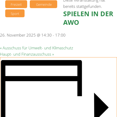
Diese Veranstaltung hat
Freizeit
Gemeinde
bereits stattgefunden.
SPIELEN IN DER
Sport
AWO
26. November 2025 @ 14:30
-
17:00
«
Ausschuss für Umwelt- und Klimaschutz
Haupt- und Finanzausschuss
»