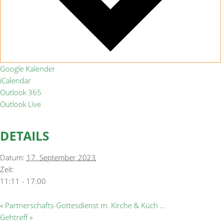
Google Kalender
iCalendar
Outlook 365
Outlook Live
DETAILS
Datum:
17. September 2023
Zeit:
11:11 - 17:00
«
Partnerschafts-Gottesdienst m. Kirche & Küch …
Gehtreff
»