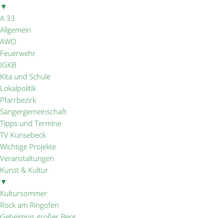
▼
A 33
Allgemein
AWO
Feuerwehr
IGKB
Kita und Schule
Lokalpolitik
Pfarrbezirk
Sängergemeinschaft
Tipps und Termine
TV Künsebeck
Wichtige Projekte
Veranstaltungen
Kunst & Kultur
▼
Kultursommer
Rock am Ringofen
Geheimnis großer Berg