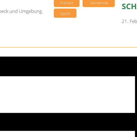
Freizeit
Gemeinde
SCH
sebeck und Umgebung.
Sport
21. Fe