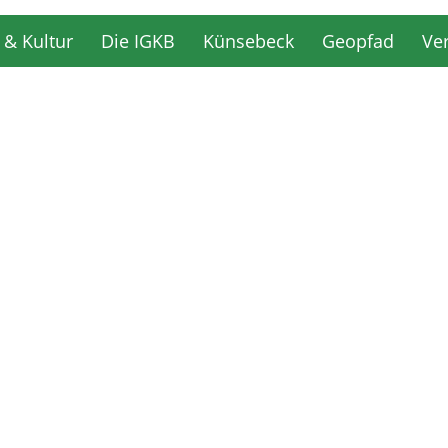
 & Kultur
Die IGKB
Künsebeck
Geopfad
Ve
 & Kultur
Die IGKB
Künsebeck
Geopfad
Ve