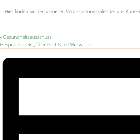
Hier finden Sie den aktuellen Veranstaltungskalender aus Kün
«
Gesundheitsausschuss
Gesprächskreis „Über Gott & die Welt& …
»