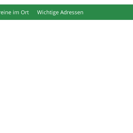
reine im Ort
Wichtige Adressen
reine im Ort
Wichtige Adressen