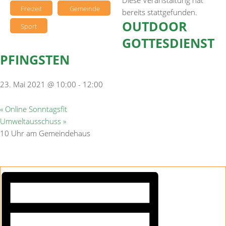
Diese Veranstaltung hat
Freizeit
Gemeinde
bereits stattgefunden.
OUTDOOR
Sport
GOTTESDIENST
PFINGSTEN
23. Mai 2021 @ 10:00
-
12:00
«
Online Sonntagsfit
Umweltausschuss
»
10 Uhr am Gemeindehaus