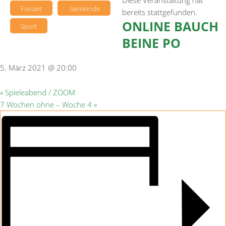
Diese Veranstaltung hat
Freizeit
Gemeinde
bereits stattgefunden.
ONLINE BAUCH
Sport
BEINE PO
5. März 2021 @ 20:00
«
Spieleabend / ZOOM
7 Wochen ohne – Woche 4
»