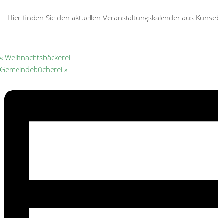
Hier finden Sie den aktuellen Veranstaltungskalender aus Kün
«
Weihnachtsbäckerei
Gemeindebücherei
»