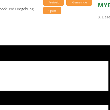
Freizeit
Gemeinde
MYE
sebeck und Umgebung.
Sport
8. Dez