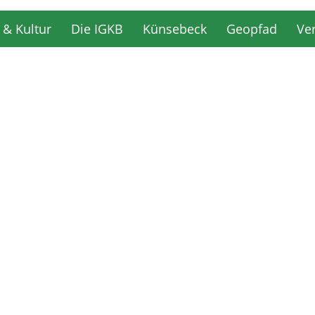
 & Kultur
Die IGKB
Künsebeck
Geopfad
Ve
 & Kultur
Die IGKB
Künsebeck
Geopfad
Ve