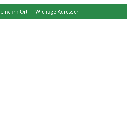
reine im Ort
Wichtige Adressen
reine im Ort
Wichtige Adressen