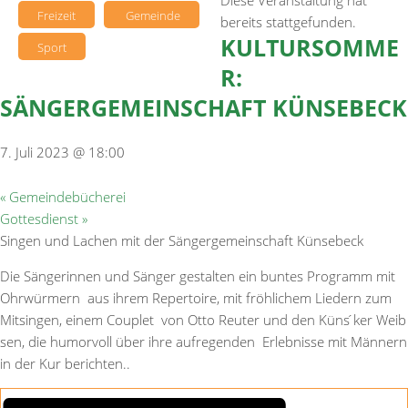
Diese Veranstaltung hat
Freizeit
Gemeinde
bereits stattgefunden.
KULTURSOMME
Sport
R:
SÄNGERGEMEINSCHAFT KÜNSEBECK
7. Juli 2023 @ 18:00
«
Gemeindebücherei
Gottesdienst
»
Singen und Lachen
mit der Sängergemeinschaft Künsebeck
Die Sängerinnen und Sänger gestalten ein buntes Programm mit
Ohrwürmern
aus ihrem Repertoire, mit fröhlichem Liedern zum
Mitsingen, einem Couplet
von Otto Reuter und den Küns ́ker Weib
́sen, die humorvoll über ihre aufregenden
Erlebnisse mit Männern
in der Kur berichten..