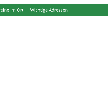
reine im Ort
Wichtige Adressen
reine im Ort
Wichtige Adressen