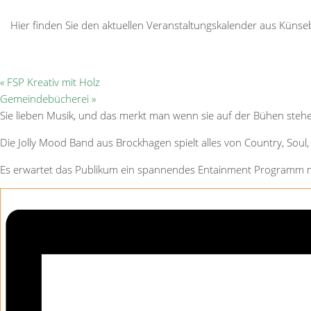
Hier finden Sie den aktuellen Veranstaltungskalender aus Kün
«
FSP Kreativ mit Holz
Gemeindebücherei
»
Sie lieben Musik, und das merkt man wenn sie auf der Bühen steh
Die Jolly Mood Band aus Brockhagen spielt alles von Country, Soul
Es erwartet das Publikum ein spannendes Entainment Programm mi