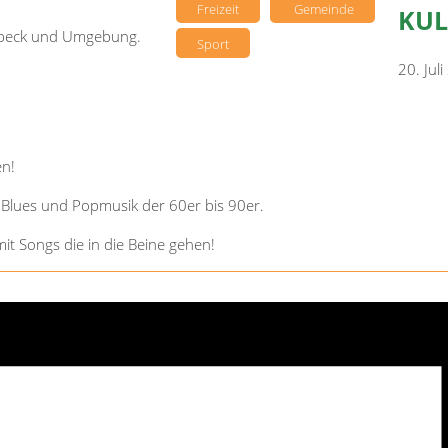
Freizeit
Gemeinde
KUL
sebeck und Umgebung.
Sport
20. Jul
en!
, Blues und Popmusik der 60er bis 90er.
t Songs die in die Beine gehen!