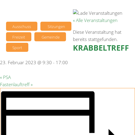
« Alle Veranstaltungen
Ausschuss
Sitzungen
Diese Veranstaltung hat
Freizeit
Gemeinde
bereits stattgefunden.
KRABBELTREFF
Sport
23. Februar 2023 @ 9:30
-
17:00
«
PSA
Fastenlauftreff
»