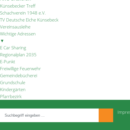
Künsebecker Treff
Schachverein 1948 e.V.
TV Deutsche Eiche Künsebeck
Vereinsausleihe
Wichtige Adressen
▼
E Car Sharing
Regionalplan 2035
E-Punkt
Freiwillige Feuerwehr
Gemeindebücherei
Grundschule
Kindergärten
Pfarrbezirk
Impre