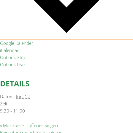
Google Kalender
iCalendar
Outlook 365
Outlook Live
DETAILS
Datum:
Juni 12
Zeit:
9:30 - 11:00
«
Musiküsse – offenes Singen
Bewegtes Gedächtnistraining
»