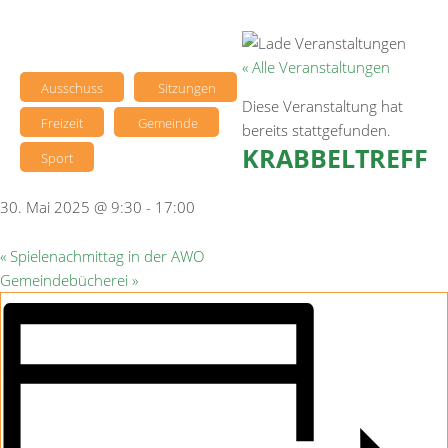
« Alle Veranstaltungen
Ausschuss
Sitzungen
Diese Veranstaltung hat
Freizeit
Gemeinde
bereits stattgefunden.
KRABBELTREFF
Sport
30. Mai 2025 @ 9:30
-
17:00
«
Spielenachmittag in der AWO
Gemeindebücherei
»