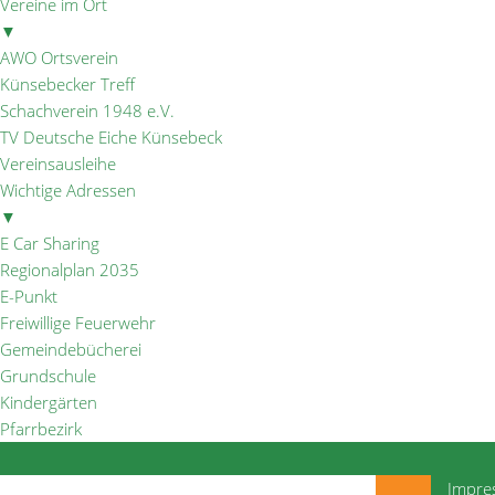
Vereine im Ort
▼
AWO Ortsverein
Künsebecker Treff
Schachverein 1948 e.V.
TV Deutsche Eiche Künsebeck
Vereinsausleihe
Wichtige Adressen
▼
E Car Sharing
Regionalplan 2035
E-Punkt
Freiwillige Feuerwehr
Gemeindebücherei
Grundschule
Kindergärten
Pfarrbezirk
Impre