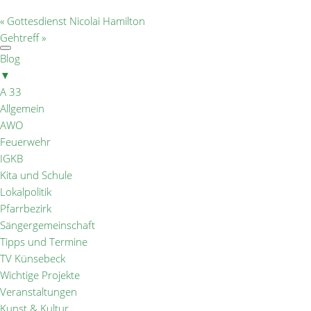
«
Gottesdienst Nicolai Hamilton
Gehtreff
»
Blog
▼
A 33
Allgemein
AWO
Feuerwehr
IGKB
Kita und Schule
Lokalpolitik
Pfarrbezirk
Sängergemeinschaft
Tipps und Termine
TV Künsebeck
Wichtige Projekte
Veranstaltungen
Kunst & Kultur