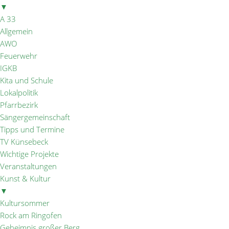
▼
A 33
Allgemein
AWO
Feuerwehr
IGKB
Kita und Schule
Lokalpolitik
Pfarrbezirk
Sängergemeinschaft
Tipps und Termine
TV Künsebeck
Wichtige Projekte
Veranstaltungen
Kunst & Kultur
▼
Kultursommer
Rock am Ringofen
Geheimnis großer Berg