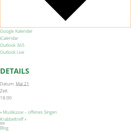
Google Kalender
iCalendar
Outlook 365
Outlook Live
DETAILS
Datum:
Mai 21
Zeit:
18:00
«
Musiküsse – offenes Singen
Krabbeltreff
»
Blog