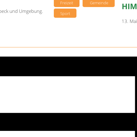
Freizeit
Gemeinde
HI
sebeck und Umgebung.
Sport
13. Ma