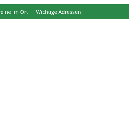
reine im Ort
Wichtige Adressen
reine im Ort
Wichtige Adressen