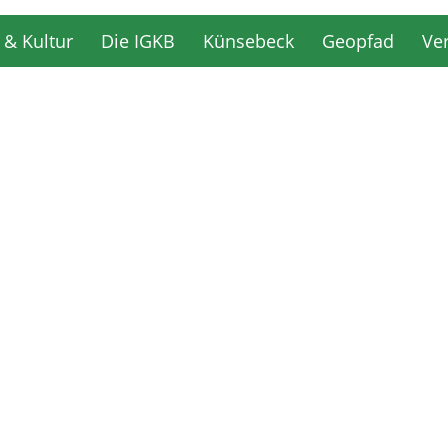
 & Kultur
Die IGKB
Künsebeck
Geopfad
Ve
 & Kultur
Die IGKB
Künsebeck
Geopfad
Ve