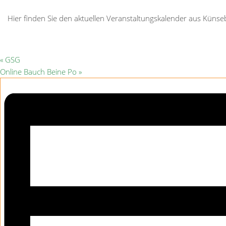
Hier finden Sie den aktuellen Veranstaltungskalender aus Kün
«
GSG
Online Bauch Beine Po
»