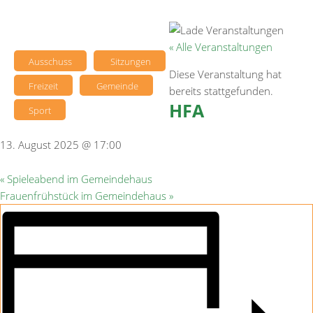
« Alle Veranstaltungen
Ausschuss
Sitzungen
Diese Veranstaltung hat
Freizeit
Gemeinde
bereits stattgefunden.
HFA
Sport
13. August 2025 @ 17:00
«
Spieleabend im Gemeindehaus
Frauenfrühstück im Gemeindehaus
»