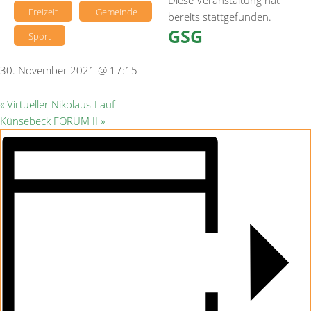
Diese Veranstaltung hat
Freizeit
Gemeinde
bereits stattgefunden.
GSG
Sport
30. November 2021 @ 17:15
«
Virtueller Nikolaus-Lauf
Künsebeck FORUM II
»