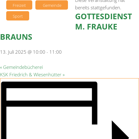
Diese Veranstaltung hat
Freizeit
Gemeinde
bereits stattgefunden.
GOTTESDIENST
Sport
M. FRAUKE
BRAUNS
13. Juli 2025 @ 10:00
-
11:00
«
Gemeindebücherei
KSK Friedrich & Wiesenhütter
»