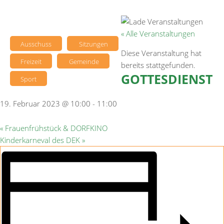
« Alle Veranstaltungen
Ausschuss
Sitzungen
Diese Veranstaltung hat
Freizeit
Gemeinde
bereits stattgefunden.
GOTTESDIENST
Sport
19. Februar 2023 @ 10:00
-
11:00
«
Frauenfrühstück & DORFKINO
Kinderkarneval des DEK
»