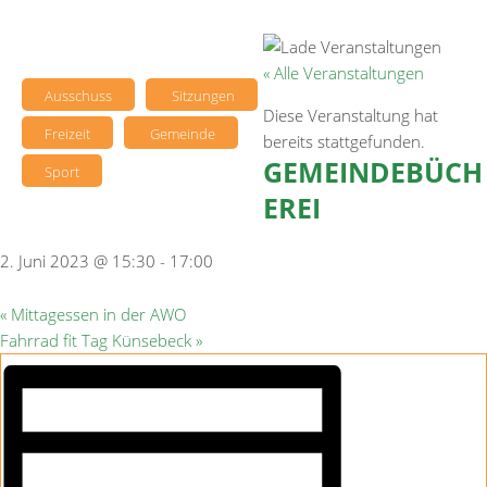
« Alle Veranstaltungen
Ausschuss
Sitzungen
Diese Veranstaltung hat
Freizeit
Gemeinde
bereits stattgefunden.
GEMEINDEBÜCH
Sport
EREI
2. Juni 2023 @ 15:30
-
17:00
«
Mittagessen in der AWO
Fahrrad fit Tag Künsebeck
»