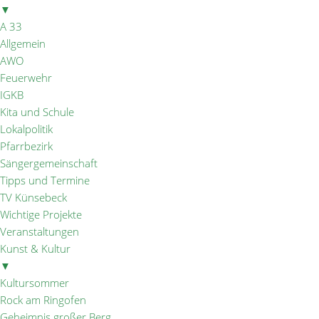
▼
A 33
Allgemein
AWO
Feuerwehr
IGKB
Kita und Schule
Lokalpolitik
Pfarrbezirk
Sängergemeinschaft
Tipps und Termine
TV Künsebeck
Wichtige Projekte
Veranstaltungen
Kunst & Kultur
▼
Kultursommer
Rock am Ringofen
Geheimnis großer Berg