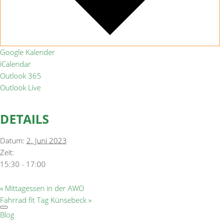
Google Kalender
iCalendar
Outlook 365
Outlook Live
DETAILS
Datum:
2. Juni 2023
Zeit:
15:30 - 17:00
«
Mittagessen in der AWO
Fahrrad fit Tag Künsebeck
»
Blog