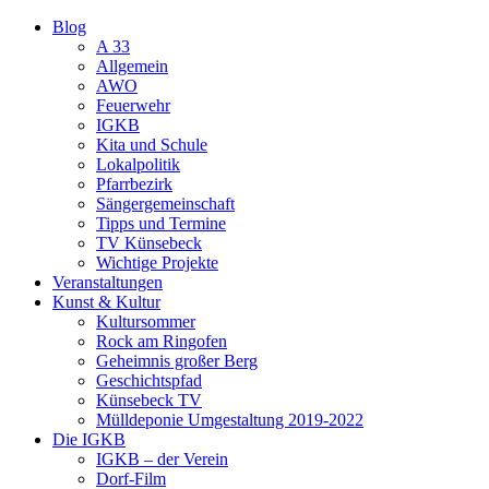
Blog
A 33
Allgemein
AWO
Feuerwehr
IGKB
Kita und Schule
Lokalpolitik
Pfarrbezirk
Sängergemeinschaft
Tipps und Termine
TV Künsebeck
Wichtige Projekte
Veranstaltungen
Kunst & Kultur
Kultursommer
Rock am Ringofen
Geheimnis großer Berg
Geschichtspfad
Künsebeck TV
Mülldeponie Umgestaltung 2019-2022
Die IGKB
IGKB – der Verein
Dorf-Film