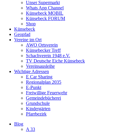
Unser Supermarkt
Whats App Channel
Künsebeck MOBIL
Künsebeck FORUM
Shop
Künsebeck
Geopfad
Vereine im Ort
AWO Ortsverein
Künsebecker Treff
Schachverein 1948 e.V.
TV Deutsche Eiche Künsebeck
Vereinsausleihe
Wichtige Adressen
E Car Sharing
Regionalplan 2035
E-Punkt
Freiwillige Feuerwehr
Gemeindebücherei
Grundschule
Kindergärten
Pfarrbezirk
Blog
A 33