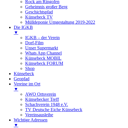
Rock am Ringofen
Geheimnis großer Berg
Geschichtspfad
Künsebeck TV
Mülldeponie Umgestaltung 2019-2022
Die IGKB
▼
IGKB – der Verein
Dorf-Film
Unser Supermarkt
Whats App Channel
Künsebeck MOBIL
Künsebeck FORUM
Shop
Künsebeck
Geopfad
Vereine im Ort
▼
AWO Ortsverein
Künsebecker Treff
Schachverein 1948 e.V.
TV Deutsche Eiche Künsebeck
Vereinsausleihe
Wichtige Adressen
▼