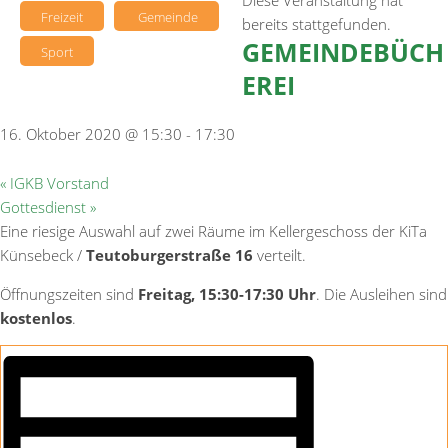
Diese Veranstaltung hat
Freizeit
Gemeinde
bereits stattgefunden.
GEMEINDEBÜCH
Sport
EREI
16. Oktober 2020 @ 15:30
-
17:30
«
IGKB Vorstand
Gottesdienst
»
Eine riesige Auswahl auf zwei Räume im Kellergeschoss der KiTa
Künsebeck /
Teutoburgerstraße 16
verteilt.
Öffnungszeiten sind
Freitag, 15:30-17:30 Uhr
. Die Ausleihen sind
kostenlos
.