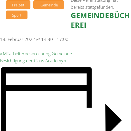
Diese Veranstaltung hat
Freizeit
Gemeinde
bereits stattgefunden.
GEMEINDEBÜCH
Sport
EREI
18. Februar 2022 @ 14:30
-
17:00
«
Mitarbeiterbesprechung Gemeinde
Besichtigung der Claas Academy
»