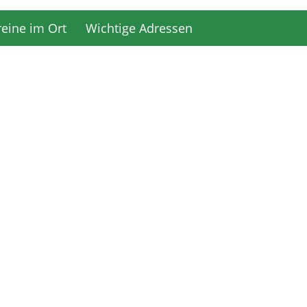
reine im Ort
Wichtige Adressen
reine im Ort
Wichtige Adressen