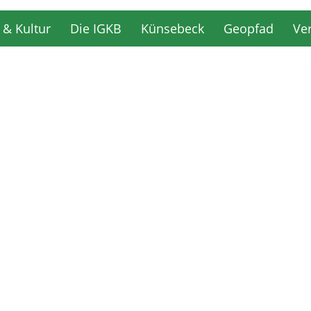
 & Kultur
Die IGKB
Künsebeck
Geopfad
Ve
 & Kultur
Die IGKB
Künsebeck
Geopfad
Ve