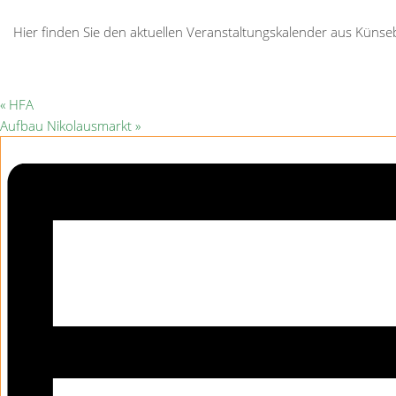
Hier finden Sie den aktuellen Veranstaltungskalender aus Kün
«
HFA
Aufbau Nikolausmarkt
»