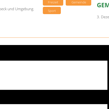
Freizeit
Gemeinde
GEM
sebeck und Umgebung.
Sport
3. Dez