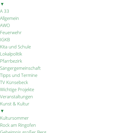
▼
A 33
Allgemein
AWO
Feuerwehr
IGKB
Kita und Schule
Lokalpolitik
Pfarrbezirk
Sängergemeinschaft
Tipps und Termine
TV Künsebeck
Wichtige Projekte
Veranstaltungen
Kunst & Kultur
▼
Kultursommer
Rock am Ringofen
Geheimnis großer Berg