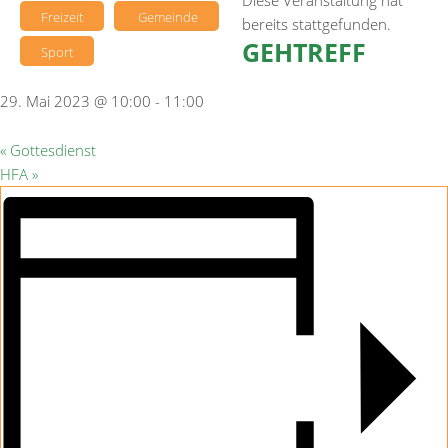
Diese Veranstaltung hat
Freizeit
Gemeinde
bereits stattgefunden.
GEHTREFF
Sport
29. Mai 2023 @ 10:00
-
11:00
«
Gottesdienst
HFA
»