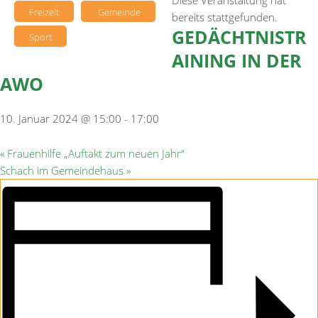
Diese Veranstaltung hat
Freizeit
Gemeinde
bereits stattgefunden.
GEDÄCHTNISTR
Sport
AINING IN DER
AWO
10. Januar 2024 @ 15:00
-
17:00
«
Frauenhilfe „Auftakt zum neuen Jahr“
Schach im Gemeindehaus
»